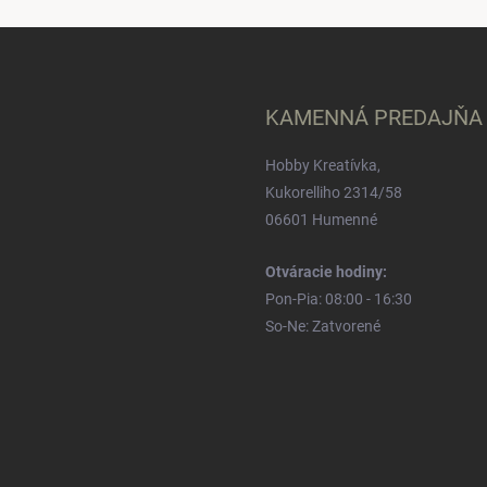
KAMENNÁ PREDAJŇA
Hobby Kreatívka,
Kukorelliho 2314/58
06601 Humenné
Otváracie hodiny:
Pon-Pia: 08:00 - 16:30
So-Ne: Zatvorené