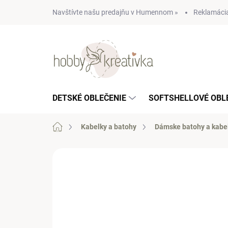
Prejsť
Navštívte našu predajňu v Humennom »
Reklamácia
na
obsah
DETSKÉ OBLEČENIE
SOFTSHELLOVÉ OBL
Domov
Kabelky a batohy
Dámske batohy a kabe
Neohodnotené
Podrobnosti hodn