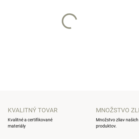
−
+
Do batohu sa vám zmestia vše
budete mať napríklad pri nák
zadnej časti malú priehradku
maličkosti.
DETAILNÉ INFORMÁCIE
KVALITNÝ TOVAR
MNOŽSTVO ZL
Kvalitné a certifikované
Množstvo zliav našich
materiály
produktov.