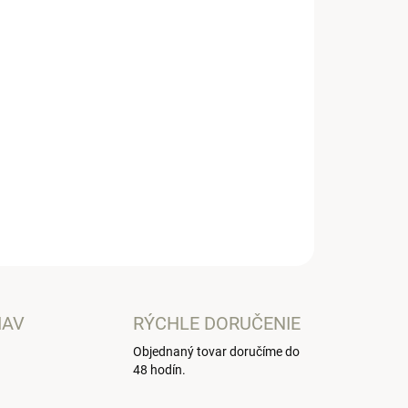
Pridať do košíka
tky maličkosti, ktoré potrebujete, výhodou je, že
upoch voľné ruky. Batoh má v vo vnútri na
 so zipsom , ktorá šikovne ukryje všetky
OPÝTAŤ SA
IAV
RÝCHLE DORUČENIE
Objednaný tovar doručíme do
48 hodín.