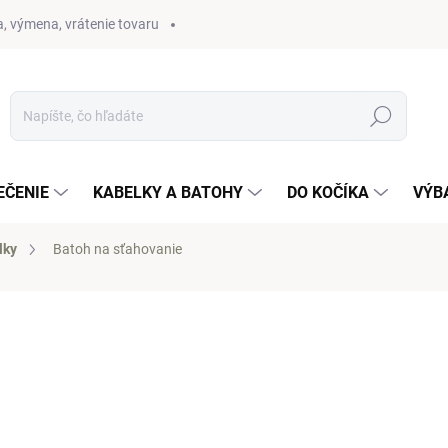
, výmena, vrátenie tovaru
Hľadať
EČENIE
KABELKY A BATOHY
DO KOČÍKA
VÝB
lky
Batoh na sťahovanie
otenia
19 €
Jednotková
SKLADOM
(1 KS)
cena: