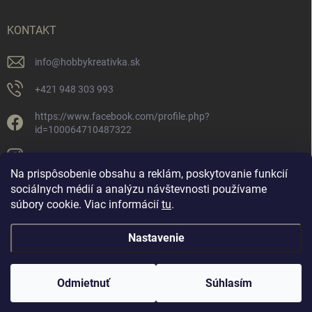
KONTAKT
info
@
hobbykreativka.sk
+421 948 303 993
https://www.facebook.com/profile.php?
id=100064710487322
hobbykreativka/
Na prispôsobenie obsahu a reklám, poskytovanie funkcií
sociálnych médií a analýzu návštevnosti používame
súbory cookie. Viac informácií
tu
.
Nastavenie
Copyright 2026
Hobby Kreatívka
. Všetky práva vyhradené.
Upraviť
nastavenie cookies
Nastavenie | Úprava | Custom =
Netmedia s.r.o.
Odmietnuť
Súhlasím
Vytvoril Shoptet