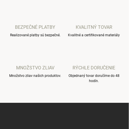
k
c
o
i
e
v
p
a
r
BEZPEČNÉ PLATBY
KVALITNÝ TOVAR
n
v
i
Realizované platby sú bezpečné.
Kvalitné a certifikované materiály
k
e
y
v
ý
p
i
MNOŽSTVO ZLIAV
RÝCHLE DORUČENIE
s
u
Množstvo zliav našich produktov.
Objednaný tovar doručíme do 48
hodín.
Z
á
p
ä