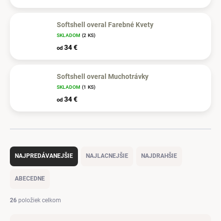
Softshell overal Farebné Kvety
SKLADOM
(2 KS)
34 €
od
Softshell overal Muchotrávky
SKLADOM
(1 KS)
34 €
od
R
a
NAJPREDÁVANEJŠIE
NAJLACNEJŠIE
NAJDRAHŠIE
d
e
ABECEDNE
n
i
26
položiek celkom
e
p