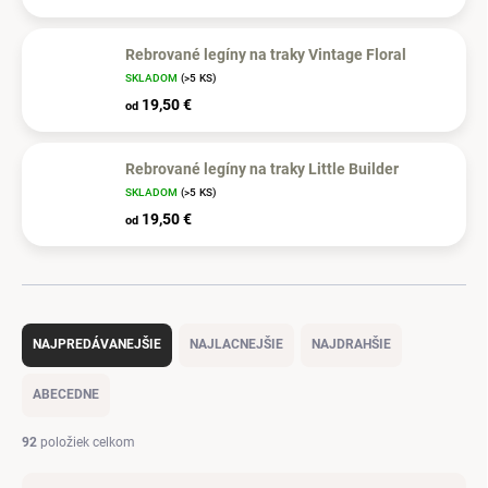
Rebrované legíny na traky Vintage Floral
SKLADOM
(>5 KS)
19,50 €
od
Rebrované legíny na traky Little Builder
SKLADOM
(>5 KS)
19,50 €
od
R
a
NAJPREDÁVANEJŠIE
NAJLACNEJŠIE
NAJDRAHŠIE
d
e
ABECEDNE
n
i
92
položiek celkom
e
p