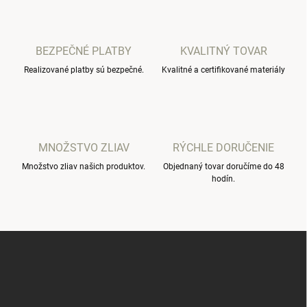
o
i
e
v
p
a
r
BEZPEČNÉ PLATBY
KVALITNÝ TOVAR
n
v
i
Realizované platby sú bezpečné.
Kvalitné a certifikované materiály
k
e
y
v
ý
p
i
MNOŽSTVO ZLIAV
RÝCHLE DORUČENIE
s
u
Množstvo zliav našich produktov.
Objednaný tovar doručíme do 48
hodín.
Z
á
p
ä
t