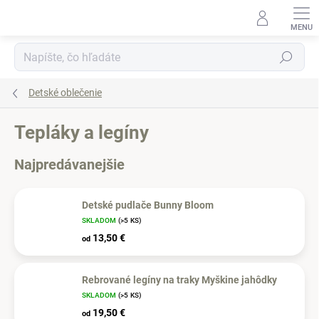
Prejsť
na
obsah
Hľadať
Detské oblečenie
Tepláky a legíny
Najpredávanejšie
Detské pudlače Bunny Bloom
SKLADOM
(>5 KS)
13,50 €
od
Rebrované legíny na traky Myškine jahôdky
SKLADOM
(>5 KS)
19,50 €
od