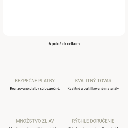
Štýlové detské body s dlhým
Štýlové detské body s dlhým
rukávom.
rukávom.
6
položiek celkom
O
v
l
á
d
a
c
BEZPEČNÉ PLATBY
KVALITNÝ TOVAR
i
Realizované platby sú bezpečné.
e
Kvalitné a certifikované materiály
p
r
v
k
y
MNOŽSTVO ZLIAV
RÝCHLE DORUČENIE
v
ý