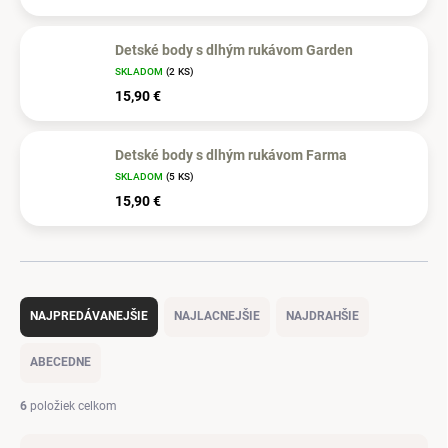
Detské body s dlhým rukávom Garden
SKLADOM
(2 KS)
15,90 €
Detské body s dlhým rukávom Farma
SKLADOM
(5 KS)
15,90 €
R
a
NAJPREDÁVANEJŠIE
NAJLACNEJŠIE
NAJDRAHŠIE
d
e
ABECEDNE
n
i
6
položiek celkom
e
p