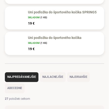
Uni podložka do športového kočíka SPRING5
SKLADOM
(1 KS)
19 €
Uni podložka do športového kočíka
SKLADOM
(1 KS)
19 €
R
a
NAJPREDÁVANEJŠIE
NAJLACNEJŠIE
NAJDRAHŠIE
d
e
ABECEDNE
n
i
27
položiek celkom
e
p