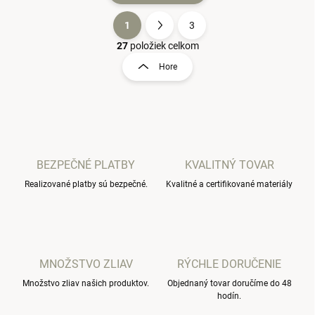
1
3
O
S
v
t
27
položiek celkom
l
r
Hore
á
á
d
n
a
k
c
o
i
e
v
p
a
r
BEZPEČNÉ PLATBY
KVALITNÝ TOVAR
n
v
i
Realizované platby sú bezpečné.
Kvalitné a certifikované materiály
k
e
y
v
ý
p
i
MNOŽSTVO ZLIAV
RÝCHLE DORUČENIE
s
u
Množstvo zliav našich produktov.
Objednaný tovar doručíme do 48
hodín.