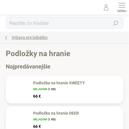
Prejsť
na
obsah
Hľadať
Výbava pre bábätko
Podložky na hranie
Najpredávanejšie
Podložka na hranie SWEETY
SKLADOM
(1 KS)
66 €
Podložka na hranie DEER
SKLADOM
(1 KS)
66 €