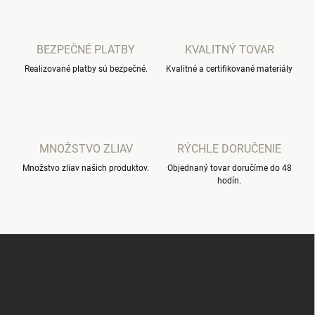
á
d
a
c
BEZPEČNÉ PLATBY
KVALITNÝ TOVAR
i
Realizované platby sú bezpečné.
e
Kvalitné a certifikované materiály
p
r
v
k
y
MNOŽSTVO ZLIAV
RÝCHLE DORUČENIE
v
ý
Množstvo zliav našich produktov.
Objednaný tovar doručíme do 48
p
hodín.
i
s
u
Z
á
p
ä
t