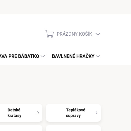
PRÁZDNY KOŠÍK
NÁKUPNÝ
KOŠÍK
AVA PRE BÁBÄTKO
BAVLNENÉ HRAČKY
KONTAKT
Detské
Teplákové
kraťasy
súpravy