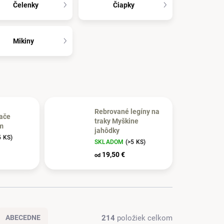
Čelenky
Čiapky
Mikiny
Rebrované legíny na
ače
traky Myškine
m
jahôdky
5 KS)
SKLADOM
(>5 KS)
19,50 €
od
214
položiek celkom
ABECEDNE