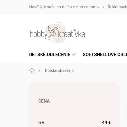
Prejsť
Navštívte našu predajňu v Humennom »
Reklamácia
na
obsah
DETSKÉ OBLEČENIE
SOFTSHELLOVÉ OBL
Domov
Detské oblečenie
B
o
č
CENA
n
ý
p
a
5
€
44
€