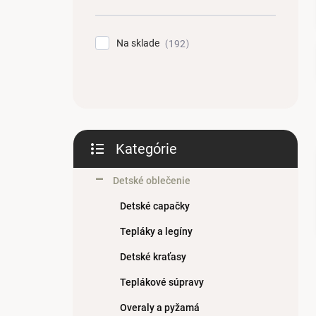
n
e
l
Na sklade
192
Kategórie
Preskočiť
kategórie
Detské oblečenie
Detské capačky
Tepláky a legíny
Detské kraťasy
Teplákové súpravy
Overaly a pyžamá