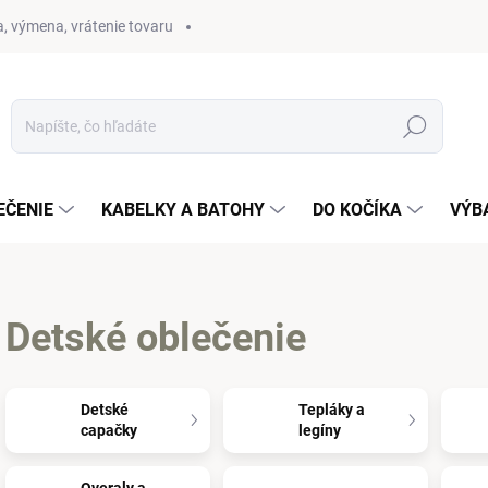
, výmena, vrátenie tovaru
Hľadať
EČENIE
KABELKY A BATOHY
DO KOČÍKA
VÝB
Detské oblečenie
Detské
Tepláky a
capačky
legíny