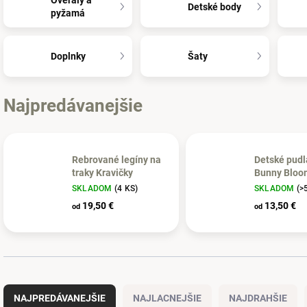
Overaly a
Detské body
pyžamá
Doplnky
Šaty
Najpredávanejšie
Rebrované legíny na
Detské pudl
traky Kravičky
Bunny Bloo
SKLADOM
(4 KS)
SKLADOM
(>
19,50 €
13,50 €
od
od
R
a
NAJPREDÁVANEJŠIE
NAJLACNEJŠIE
NAJDRAHŠIE