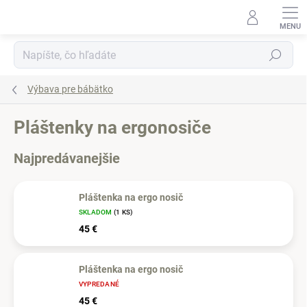
Prejsť
na
obsah
Hľadať
Výbava pre bábätko
Pláštenky na ergonosiče
Najpredávanejšie
Pláštenka na ergo nosič
SKLADOM
(1 KS)
45 €
Pláštenka na ergo nosič
VYPREDANÉ
45 €