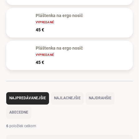
Pláštenka na ergo nosič
VYPREDANÉ
45 €
Pláštenka na ergo nosič
VYPREDANÉ
45 €
R
a
NAJPREDÁVANEJŠIE
NAJLACNEJŠIE
NAJDRAHŠIE
d
e
ABECEDNE
n
i
6
položiek celkom
e
p