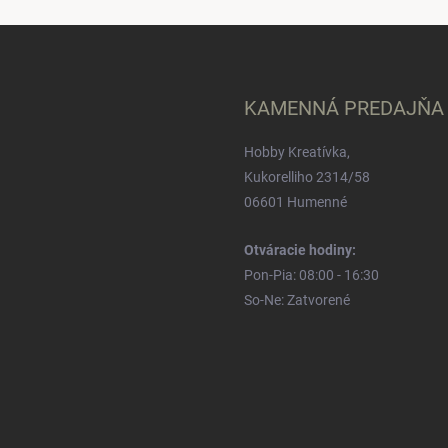
KAMENNÁ PREDAJŇA
Hobby Kreatívka,
Kukorelliho 2314/58
06601 Humenné
Otváracie hodiny:
Pon-Pia: 08:00 - 16:30
So-Ne: Zatvorené