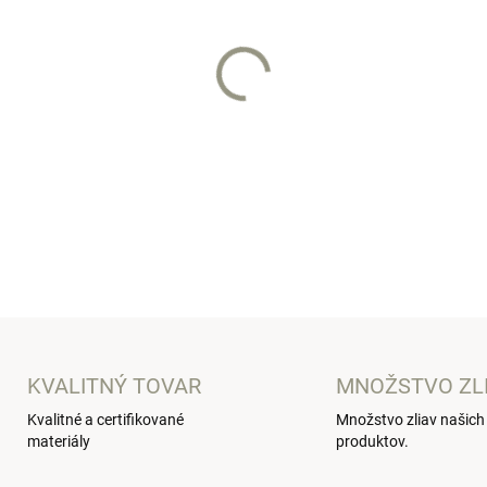
Set do postieľky pre novoro
DETAILNÉ INFORMÁCIE
KVALITNÝ TOVAR
MNOŽSTVO ZL
Kvalitné a certifikované
Množstvo zliav našich
materiály
produktov.