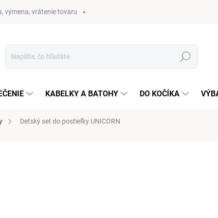
, výmena, vrátenie tovaru
Hľadať
EČENIE
KABELKY A BATOHY
DO KOČÍKA
VÝB
y
Detský set do postieľky UNICORN
otenia
97 €
Jednotková
VYPREDANÉ
cena: