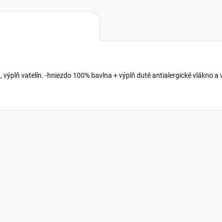
 výplň vatelín. -hniezdo 100% bavlna + výplň duté antialergické vlákno a 