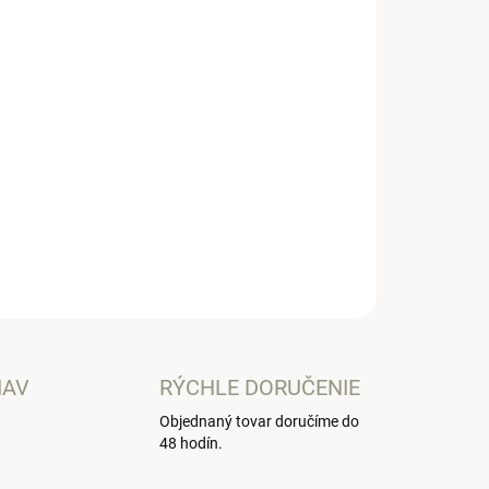
denca s mojkáčikom.
OPÝTAŤ SA
IAV
RÝCHLE DORUČENIE
Objednaný tovar doručíme do
48 hodín.