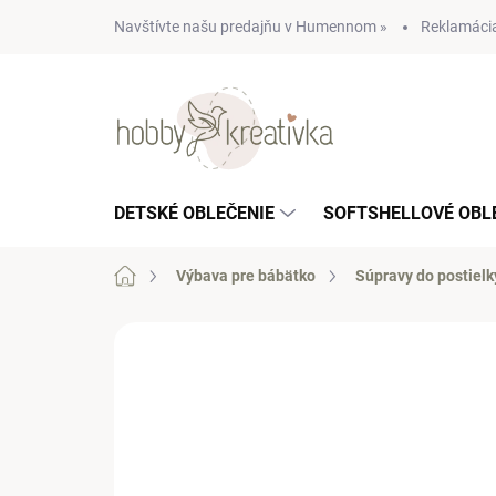
Prejsť
Navštívte našu predajňu v Humennom »
Reklamácia
na
obsah
DETSKÉ OBLEČENIE
SOFTSHELLOVÉ OBL
Domov
Výbava pre bábätko
Súpravy do postielk
Neohodnotené
Podrobnosti hodn