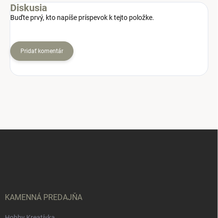
Diskusia
Buďte prvý, kto napíše príspevok k tejto položke.
Pridať komentár
Z
á
p
ä
t
i
e
KAMENNÁ PREDAJŇA
Hobby Kreatívka,