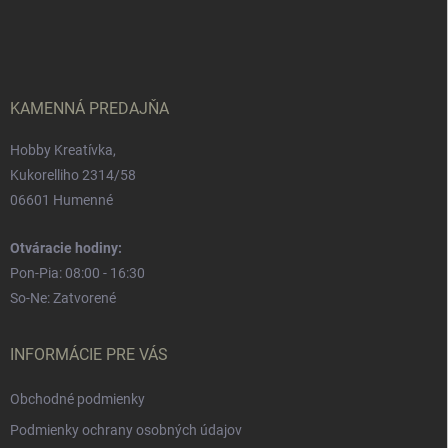
á
p
ä
t
i
e
KAMENNÁ PREDAJŇA
Hobby Kreatívka,
Kukorelliho 2314/58
06601 Humenné
Otváracie hodiny:
Pon-Pia: 08:00 - 16:30
So-Ne: Zatvorené
INFORMÁCIE PRE VÁS
Obchodné podmienky
Podmienky ochrany osobných údajov