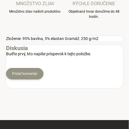
MNOŽSTVO ZLIAV
RÝCHLE DORUČENIE
Množstvo zliav našich produktov.
Objednaný tovar doručíme do 48
hodín.
Zloženie: 95% bavlna, 5% elastan Gramáž: 250 g/m2
Diskusia
Buďte prvý, kto napíše príspevok k tejto položke.
Pridať komentár
Z