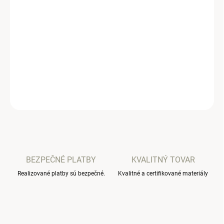
ČELENKU?
−
+
Pridať do košíka
Detské rebrované legíny na traky.
DETAILNÉ INFORMÁCIE
OPÝTAŤ SA
BEZPEČNÉ PLATBY
KVALITNÝ TOVAR
Realizované platby sú bezpečné.
Kvalitné a certifikované materiály