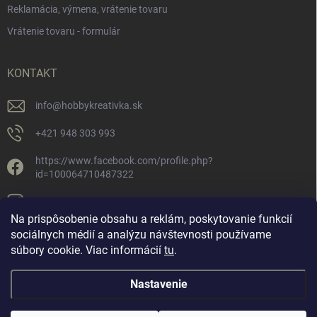
Reklamácia, výmena, vrátenie tovaru
Vrátenie tovaru - formulár
KONTAKT
info
@
hobbykreativka.sk
+421 948 303 993
https://www.facebook.com/profile.php?
id=100064710487322
hobbykreativka/
Na prispôsobenie obsahu a reklám, poskytovanie funkcií
sociálnych médií a analýzu návštevnosti používame
súbory cookie. Viac informácií
tu
.
Nastavenie
Copyright 2026
Hobby Kreatívka
. Všetky práva vyhradené.
Upraviť