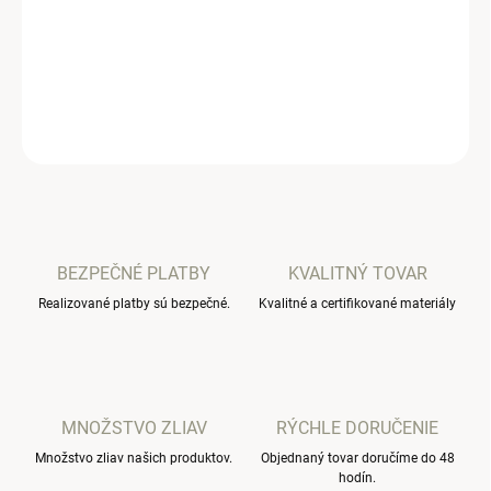
Vankúšik sa dá využiť ako mantinel do malej ale i veľkej postieľky.
No slúži aj ako hračka alebo tehotenský vankúš.
DETAILNÉ INFORMÁCIE
OPÝTAŤ SA
BEZPEČNÉ PLATBY
KVALITNÝ TOVAR
Realizované platby sú bezpečné.
Kvalitné a certifikované materiály
MNOŽSTVO ZLIAV
RÝCHLE DORUČENIE
Množstvo zliav našich produktov.
Objednaný tovar doručíme do 48
hodín.