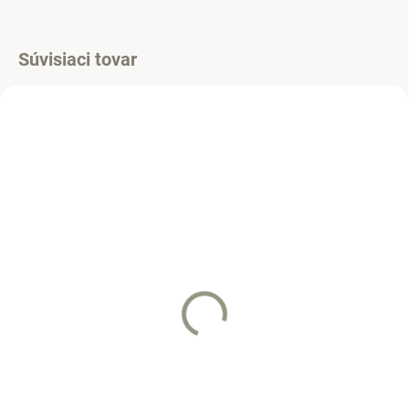
Súvisiaci tovar
SKLADOM
SKLADOM
(>5 KS)
(>5 KS)
Mantinel ŽIRAFA ružová
Mantinel MYŠKA
59 €
59 €
Do košíka
Do košíka
Vankúšik sa dá využiť ako
Vankúšik sa dá využiť ako
mantinel do malej ale i veľkej
mantinel do malej ale i veľkej