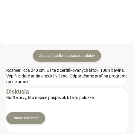
postieľky. No slúži aj ako hračka
postieľky. No slúži aj ako hračka
alebo tehotenský vankúš.
alebo tehotenský vankúš.
Zobraziť všetky súvisiace produkty
Rozmer : cca 240 cm. Ušite z certifikovaných látok, 100% bavlna.
Výplň je duté antialergické vlákno. Odporučame prať na programe
ručne pranie.
Diskusia
Buďte prvý, kto napíše príspevok k tejto položke.
Pridať komentár