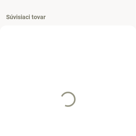
Súvisiaci tovar
SKLADOM
SKLADOM
(>5 KS)
(4 KS)
Čelenka na viazanie UNI
Čelenka KORUNKA
BabyPink
11 €
9 €
Detail
Do košíka
Dvojvrstvová štýlová elastická
čelenka ktorá je vhodná pre
Prechodná dievčenská čelenka