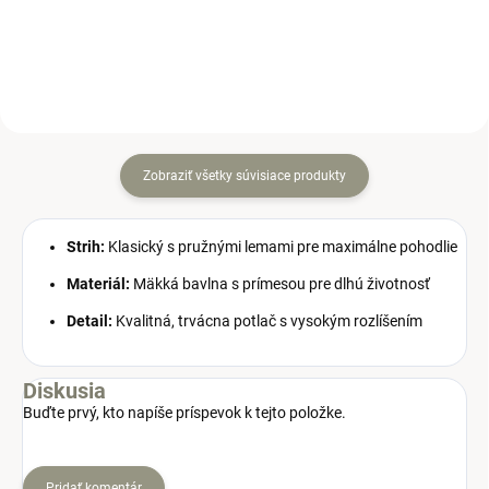
dievčatá aj chlapcov.
na Jar - Jeseň.
Zobraziť všetky súvisiace produkty
Strih:
Klasický s pružnými lemami pre maximálne pohodlie
Materiál:
Mäkká bavlna s prímesou pre dlhú životnosť
Detail:
Kvalitná, trvácna potlač s vysokým rozlíšením
Diskusia
Buďte prvý, kto napíše príspevok k tejto položke.
Pridať komentár