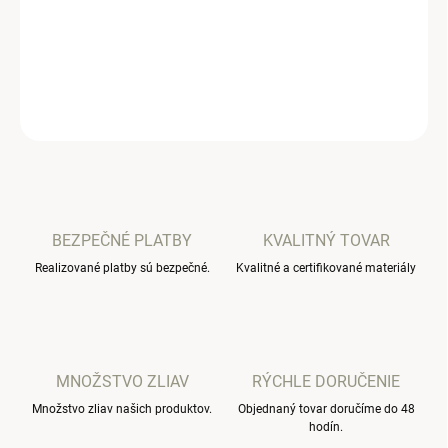
ideálny na celodenné nosenie, či už do škôlky alebo na rodinnú
prechádzku.
DETAILNÉ INFORMÁCIE
OPÝTAŤ SA
BEZPEČNÉ PLATBY
KVALITNÝ TOVAR
Realizované platby sú bezpečné.
Kvalitné a certifikované materiály
MNOŽSTVO ZLIAV
RÝCHLE DORUČENIE
Množstvo zliav našich produktov.
Objednaný tovar doručíme do 48
hodín.