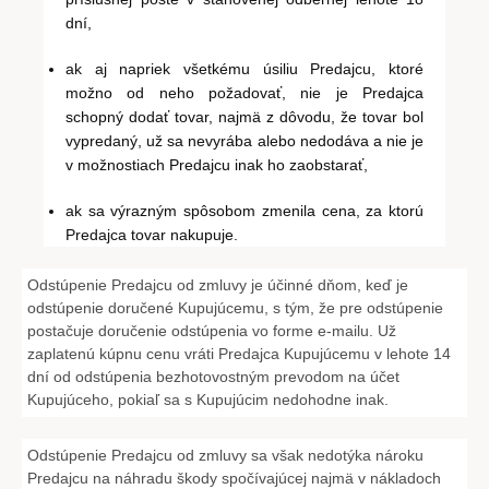
dní,
ak aj napriek všetkému úsiliu Predajcu, ktoré
možno od neho požadovať, nie je Predajca
schopný dodať tovar, najmä z dôvodu, že tovar bol
vypredaný, už sa nevyrába alebo nedodáva a nie je
v možnostiach Predajcu inak ho zaobstarať,
ak sa výrazným spôsobom zmenila cena, za ktorú
Predajca tovar nakupuje.
Odstúpenie Predajcu od zmluvy je účinné dňom, keď je
odstúpenie doručené Kupujúcemu, s tým, že pre odstúpenie
postačuje doručenie odstúpenia vo forme e-mailu. Už
zaplatenú kúpnu cenu vráti Predajca Kupujúcemu v lehote 14
dní od odstúpenia bezhotovostným prevodom na účet
Kupujúceho, pokiaľ sa s Kupujúcim nedohodne inak.
Odstúpenie Predajcu od zmluvy sa však nedotýka nároku
Predajcu na náhradu škody spočívajúcej najmä v nákladoch