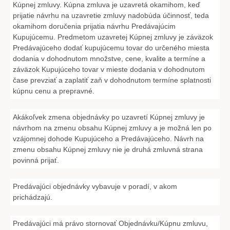
Kúpnej zmluvy. Kúpna zmluva je uzavretá okamihom, keď
prijatie návrhu na uzavretie zmluvy nadobúda účinnosť, teda
okamihom doručenia prijatia návrhu Predávajúcim
Kupujúcemu. Predmetom uzavretej Kúpnej zmluvy je záväzok
Predávajúceho dodať kupujúcemu tovar do určeného miesta
dodania v dohodnutom množstve, cene, kvalite a termíne a
záväzok Kupujúceho tovar v mieste dodania v dohodnutom
čase prevziať a zaplatiť zaň v dohodnutom termíne splatnosti
kúpnu cenu a prepravné.
Akákoľvek zmena objednávky po uzavretí Kúpnej zmluvy je
návrhom na zmenu obsahu Kúpnej zmluvy a je možná len po
vzájomnej dohode Kupujúceho a Predávajúceho. Návrh na
zmenu obsahu Kúpnej zmluvy nie je druhá zmluvná strana
povinná prijať.
Predávajúci objednávky vybavuje v poradí, v akom
prichádzajú.
Predávajúci má právo stornovať Objednávku/Kúpnu zmluvu,