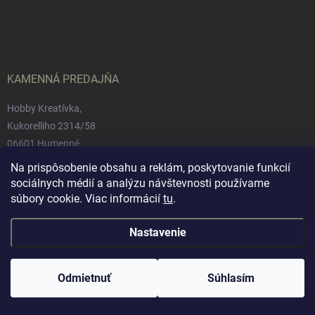
á
p
ä
t
i
e
KAMENNÁ PREDAJŇA
Hobby Kreatívka,
Kukorelliho 2314/58
06601 Humenné
Na prispôsobenie obsahu a reklám, poskytovanie funkcií
Otváracie hodiny:
sociálnych médií a analýzu návštevnosti používame
Pon-Pia: 08:00 - 16:30
súbory cookie. Viac informácií
tu
.
So-Ne: Zatvorené
Nastavenie
INFORMÁCIE PRE VÁS
Odmietnuť
Súhlasím
Obchodné podmienky
Podmienky ochrany osobných údajov