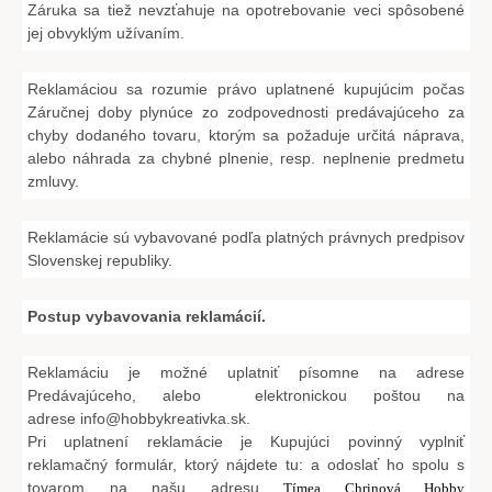
Záruka sa tiež nevzťahuje na opotrebovanie veci spôsobené
jej obvyklým užívaním.
Reklamáciou sa rozumie právo uplatnené kupujúcim počas
Záručnej doby plynúce zo zodpovednosti predávajúceho za
chyby dodaného tovaru, ktorým sa požaduje určitá náprava,
alebo náhrada za chybné plnenie, resp. neplnenie predmetu
zmluvy.
Reklamácie sú vybavované podľa platných právnych predpisov
Slovenskej republiky.
Postup vybavovania reklamácií.
Reklamáciu je možné uplatniť písomne na adrese
Predávajúceho, alebo elektronickou poštou na
adrese
info@hobbykreativka.sk
.
Pri uplatnení reklamácie je Kupujúci povinný vyplniť
reklamačný formulár, ktorý nájdete
tu
:
a odoslať ho spolu s
tovarom na našu adresu
Tímea Chrinová Hobby