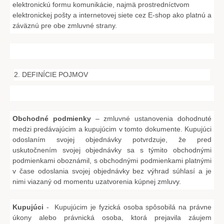
elektronickú formu komunikácie, najmä prostredníctvom
elektronickej pošty a internetovej siete cez E-shop ako platnú a
záväznú pre obe zmluvné strany.
2. DEFINÍCIE POJMOV
Obchodné podmienky
– zmluvné ustanovenia dohodnuté
medzi predávajúcim a kupujúcim v tomto dokumente. Kupujúci
odoslaním svojej objednávky potvrdzuje, že pred
uskutočnením svojej objednávky sa s týmito obchodnými
podmienkami oboznámil, s obchodnými podmienkami platnými
v čase odoslania svojej objednávky bez výhrad súhlasí a je
nimi viazaný od momentu uzatvorenia kúpnej zmluvy.
Kupujúci
- Kupujúcim je fyzická osoba spôsobilá na právne
úkony alebo právnická osoba, ktorá prejavila záujem