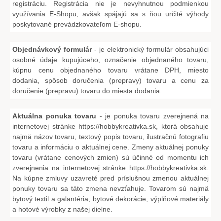
registráciu. Registrácia nie je nevyhnutnou podmienkou
využívania E-Shopu, avšak spájajú sa s ňou určité výhody
poskytované prevádzkovateľom E-shopu.
Objednávkový formulár
- je elektronický formulár obsahujúci
osobné údaje kupujúceho, označenie objednaného tovaru,
kúpnu cenu objednaného tovaru vrátane DPH, miesto
dodania, spôsob doručenia (prepravy) tovaru a cenu za
doručenie (prepravu) tovaru do miesta dodania.
Aktuálna ponuka tovaru
- je ponuka tovaru zverejnená na
internetovej stránke
https://hobbykreativka.sk
, ktorá obsahuje
najmä názov tovaru, textový popis tovaru, ilustračnú fotografiu
tovaru a informáciu o aktuálnej cene. Zmeny aktuálnej ponuky
tovaru (vrátane cenových zmien) sú účinné od momentu ich
zverejnenia na internetovej stránke
https://hobbykreativka.sk
.
Na kúpne zmluvy uzavreté pred príslušnou zmenou aktuálnej
ponuky tovaru sa táto zmena nevzťahuje. Tovarom sú najmä
bytový textil a galantéria, bytové dekorácie, výplňové materiály
a hotové výrobky z našej dielne.