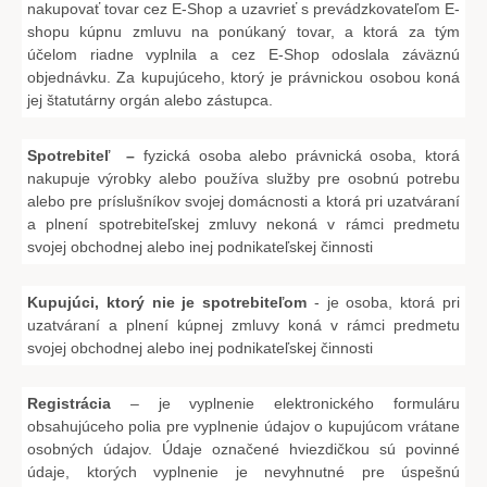
nakupovať tovar cez E-Shop a uzavrieť s prevádzkovateľom E-
shopu kúpnu zmluvu na ponúkaný tovar, a ktorá za tým
účelom riadne vyplnila a cez E-Shop odoslala záväznú
objednávku. Za kupujúceho, ktorý je právnickou osobou koná
jej štatutárny orgán alebo zástupca.
Spotrebiteľ –
fyzická osoba alebo právnická osoba, ktorá
nakupuje výrobky alebo používa služby pre osobnú potrebu
alebo pre príslušníkov svojej domácnosti a ktorá pri uzatváraní
a plnení spotrebiteľskej zmluvy nekoná v rámci predmetu
svojej obchodnej alebo inej podnikateľskej činnosti
Kupujúci, ktorý nie je spotrebiteľom
- je osoba, ktorá pri
uzatváraní a plnení kúpnej zmluvy koná v rámci predmetu
svojej obchodnej alebo inej podnikateľskej činnosti
Registrácia
– je vyplnenie elektronického formuláru
obsahujúceho polia pre vyplnenie údajov o kupujúcom vrátane
osobných údajov. Údaje označené hviezdičkou sú povinné
údaje, ktorých vyplnenie je nevyhnutné pre úspešnú