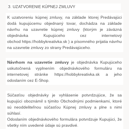
3. UZATVORENIE KÚPNEJ ZMLUVY
K uzatvoreniu kúpnej zmluvy, na základe ktorej Predávajúci
dodá kupujúcemu objednaný tovar, dochádza na základe
návrhu na uzavretie kúpnej zmluvy (ktorým je záväzná
objednávka Kupujúceho cez internetový
obchod
https://hobbykreativka.sk
) a písomného prijatia návrhu
na uzavretie zmluvy zo strany Predávajúceho.
Návrhom na uzavretie zmluvy
je objednávka Kupujúceho
uskutočnená vyplnením objednávkového formuláru na
internetovej stránke
https://hobbykreativka.sk
a jeho
odoslaním cez E-Shop.
Súčasťou objednávky je vyhlásenie potvrdzujúce, že sa
kupujúci oboznámil s týmito Obchodnými podmienkami, ktoré
sú neoddeliteľnou súčasťou Kúpnej zmluvy a plne s nimi
súhlasí.
Odoslaním objednávkového formulára potvrdzuje Kupujúci, že
všetky ním uvedené údaje sú pravdivé.