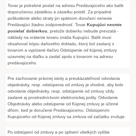
Tovar je potrebné poslať na adresu Predávajúceho ako balík
doporučenou zásielkou a zásielku poistiť. Za prípadné
poškodenie alebo straty pri spätnom doručení nenesie
Predávajúci žiadnu zodpovednosť. Tovar
Kupujúci nesmie
posielať dobierkou
, pretože dobierku nebude prevzatá -
náklady na vrátenie tovaru znáša Kupujúci. Balík musí
obsahovať kópiu daňového dokladu, ktorý bol zaslaný s
tovarom a vypísané tlačivo
Odstúpenie od kúpnej zmluvy
uzavretej na diaľku
a zaslať spolu s tovarom na adresu
predávajúceho.
Pre zachovanie právnej istoty a preukázateľnosť odvolania
objednávky, resp. odstúpenia od zmluvy je vhodné, aby bolo
odvolanie objednávky, resp. odstúpenie od zmluvy vždy
zaslané aj prostredníctvom elektronickej pošty. Odvolanie
Objednávky alebo odstúpenie od Kúpnej zmluvy je účinné
dňom, keď je doručené Predávajúcemu. Odstúpením
Kupujúceho od Kúpnej zmluvy sa zmluva od začiatku zrušuje.
Po odstúpení od zmluvy a po splnení všetkých vyššie