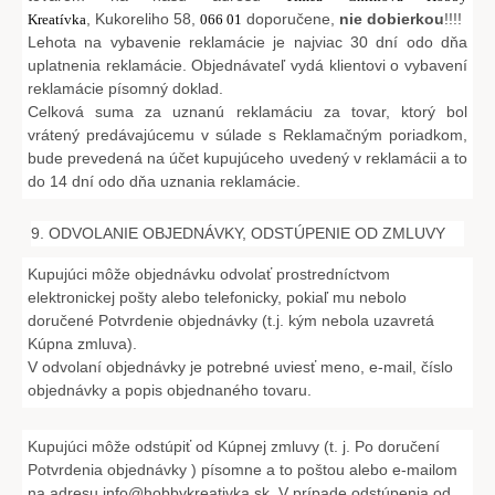
, Kukoreliho 58,
doporučene,
nie dobierkou
!!!!
Kreatívka
066 01
Lehota na vybavenie reklamácie je najviac 30 dní odo dňa
uplatnenia reklamácie. Objednávateľ vydá klientovi o vybavení
reklamácie písomný doklad.
Celková suma za uznanú reklamáciu za tovar, ktorý bol
vrátený predávajúcemu v súlade s Reklamačným poriadkom,
bude prevedená na účet kupujúceho uvedený v reklamácii a to
do 14 dní odo dňa uznania reklamácie.
9. ODVOLANIE OBJEDNÁVKY, ODSTÚPENIE OD ZMLUVY
Kupujúci môže objednávku odvolať prostredníctvom
elektronickej pošty alebo telefonicky, pokiaľ mu nebolo
doručené Potvrdenie objednávky (t.j. kým nebola uzavretá
Kúpna zmluva).
V odvolaní objednávky je potrebné uviesť meno, e-mail, číslo
objednávky a popis objednaného tovaru.
Kupujúci môže odstúpiť od Kúpnej zmluvy (t. j. Po doručení
Potvrdenia objednávky ) písomne a to poštou alebo e-mailom
na adresu
info@hobbykreativka.sk
. V prípade odstúpenia od