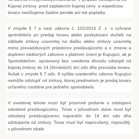
Kúpnej zmluvy pred zaplatením kúpnej ceny a expedíciou
tovaru neúčtujeme žiadne penále ani iné poplatky.
V zmysle § 7 a nasl. zákona č. 102/2014 Z. z. o ochrane
spotrebiteľa pri predaji tovaru alebo poskytovaní služieb na
základe zmluvy uzavretej na diaľku alebo zmluvy uzavretej
mimo prevádzkových priestorov predávajúceho a o zmene a
doplnení niektorých zákonov v platnom znení je Kupujúci, ak je
Spotrebiteľom, oprávnený bez uvedenia dôvodu odstúpiť od
kúpnej zmluvy do 14 (štrnástich) dní odo dňa prevzatia tovaru.
Avšak v zmysle § 7 ods. 6 vyššie uvedeného zákona Kupujúci
nemôže odstúpiť od zmluvy, ktorej predmetom je predaj tovaru
určeného osobitne pre jedného spotrebiteľa.
V uvedenej lehote musí byť písomné podanie o odstúpení
odoslané predávajúcemu. Tovar v pôvodnom stave musí byť
odoslaný predávajúcemu najneskôr do 14 dní odo dňa
odstúpenia od zmluvy. Tovar musí byť neporušený, nepoužitý,
v pôvodnom obale.