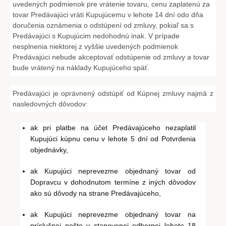
uvedených podmienok pre vrátenie tovaru, cenu zaplatenú za
tovar Predávajúci vráti Kupujúcemu v lehote 14 dní odo dňa
doručenia oznámenia o odstúpení od zmluvy, pokiaľ sa s
Predávajúci s Kupujúcim nedohodnú inak. V prípade
nesplnenia niektorej z vyššie uvedených podmienok
Predávajúci nebude akceptovať odstúpenie od zmluvy a tovar
bude vrátený na náklady Kupujúceho späť.
Predávajúci je oprávnený odstúpiť od Kúpnej zmluvy najmä z
nasledovných dôvodov:
ak pri platbe na účet Predávajúceho nezaplatil
Kupujúci kúpnu cenu v lehote 5 dní od Potvrdenia
objednávky,
ak Kupujúci neprevezme objednaný tovar od
Dopravcu v dohodnutom termíne z iných dôvodov
ako sú dôvody na strane Predávajúceho,
ak Kupujúci neprevezme objednaný tovar na
príslušnej pošte v stanovenej odbernej lehote 18