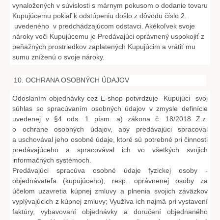
vynaložených v súvislosti s márnym pokusom o dodanie tovaru
Kupujúcemu pokiaľ k odstúpeniu došlo z dôvodu číslo 2.
uvedeného v predchádzajúcom odstavci. Akékoľvek svoje
nároky voči Kupujúcemu je Predávajúci oprávnený uspokojiť z
peňažných prostriedkov zaplatených Kupujúcim a vrátiť mu
sumu zníženú o svoje nároky.
10. OCHRANA OSOBNÝCH ÚDAJOV
Odoslaním objednávky cez E-shop potvrdzuje Kupujúci svoj
súhlas so spracúvaním osobných údajov v zmysle definície
uvedenej v §4 ods. 1 písm. a) zákona č. 18/2018 Z.z.
o ochrane osobných údajov, aby predávajúci spracoval
a uschovával jeho osobné údaje, ktoré sú potrebné pri činnosti
predávajúceho a spracovával ich vo všetkých svojich
informačných systémoch.
Predávajúci spracúva osobné údaje fyzickej osoby -
objednávateľa (kupujúceho), resp. oprávnenej osoby za
účelom uzavretia kúpnej zmluvy a plnenia svojich záväzkov
vyplývajúcich z kúpnej zmluvy; Využíva ich najmä pri vystavení
faktúry, vybavovaní objednávky a doručení objednaného