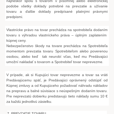
najneskôr spolu s tovarom v písomnej alebo elektronickej
podobe všetky doklady potrebné na prevzatie a užívanie
tovaru a ďalšie doklady predpísané platnými právnymi
predpismi.
Vlastnícke právo na tovar prechádza na spotrebiteľa dodaním
tovaru s výhradou vlastníckeho práva – úplným zaplatením
kúpnej ceny.
Nebezpečenstvo škody na tovare prechádza na Spotrebiteľa
momentom prevzatia tovaru Spotrebiteľom alebo poverenou
osobou, alebo keď tak neurobí včas, keď mu Predávajúci
umožní nakladať s tovarom a Spotrebiteľ tovar neprevezme.
V prípade, ak si Kupujúci tovar neprevezme a tovar sa vráti
Predávajúcemu späť, je Predávajúci oprávnený odstúpiť od
Kúpnej zmluvy a od Kupujúceho požadovať náhradu nákladov
na prepravu a balné súvisiace s neúspešným dodaním tovaru.
Pre neprevzatú dobierku predstavujú tieto náklady sumu 10 €
za každú jednotlivú zásielku.
7. PREVZATIE TOVARU