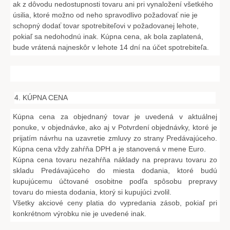
ak z dôvodu nedostupnosti tovaru ani pri vynaložení všetkého
úsilia, ktoré možno od neho spravodlivo požadovať nie je
schopný dodať tovar spotrebiteľovi v požadovanej lehote,
pokiaľ sa nedohodnú inak. Kúpna cena, ak bola zaplatená,
bude vrátená najneskôr v lehote 14 dní na účet spotrebiteľa.
4. KÚPNA CENA
Kúpna cena za objednaný tovar je uvedená v aktuálnej
ponuke, v objednávke, ako aj v Potvrdení objednávky, ktoré je
prijatím návrhu na uzavretie zmluvy zo strany Predávajúceho.
Kúpna cena vždy zahŕňa DPH a je stanovená v mene Euro.
Kúpna cena tovaru nezahŕňa náklady na prepravu tovaru zo
skladu Predávajúceho do miesta dodania, ktoré budú
kupujúcemu účtované osobitne podľa spôsobu prepravy
tovaru do miesta dodania, ktorý si kupujúci zvolil.
Všetky akciové ceny platia do vypredania zásob, pokiaľ pri
konkrétnom výrobku nie je uvedené inak.