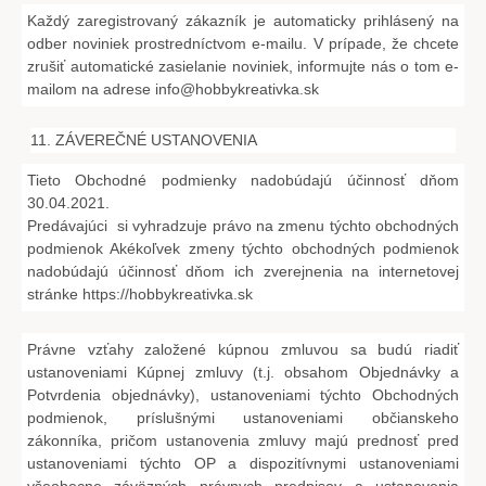
Každý zaregistrovaný zákazník je automaticky prihlásený na
odber noviniek prostredníctvom e-mailu. V prípade, že chcete
zrušiť automatické zasielanie noviniek, informujte nás o tom e-
mailom na adrese
info@hobbykreativka.sk
11. ZÁVEREČNÉ USTANOVENIA
Tieto Obchodné podmienky nadobúdajú účinnosť dňom
30.04.2021.
Predávajúci si vyhradzuje právo na zmenu týchto obchodných
podmienok Akékoľvek zmeny týchto obchodných podmienok
nadobúdajú účinnosť dňom ich zverejnenia na internetovej
stránke
https://hobbykreativka.sk
Právne vzťahy založené kúpnou zmluvou sa budú riadiť
ustanoveniami Kúpnej zmluvy (t.j. obsahom Objednávky a
Potvrdenia objednávky), ustanoveniami týchto Obchodných
podmienok, príslušnými ustanoveniami občianskeho
zákonníka, pričom ustanovenia zmluvy majú prednosť pred
ustanoveniami týchto OP a dispozitívnymi ustanoveniami