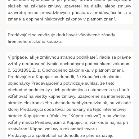
služieb na základe zmluvy uzavretej na diaľku alebo zmluvy
uzavretej mimo prevádzkových priestorov predávajúceho a o
zmene a doplnení niektorých zákonov v platnom znení.
Predávajúci sa zaväzuje dodržiavať všeobecné zásady
firemného etického kódexu.
V prípade, ak je zmluvnou stranou podnikateľ, riadia sa právne
vzťahy neupravené týmito obchodnými podmienkami zákonom
č. 513/1991 Z. z. Obchodného zákonníka, v platnom znení.
Predávajúci a Kupujúci sa dohodli, že Kupujúci odoslaním
objednávky Predávajúcemu potvrdzuje súhlas, že tieto
obchodné podmienky a ich podmienky a ustanovenia sa budú
vzťahovať na všetky kúpne zmluvy, uzatvorené na internetovej
stránke elektronického obchodu hobbykreativka.sk, na základe
ktorej Predávajúci dodá tovar ponúkaný na tejto internetovej
stránke Kupujúcemu (ďalej len "Kúpna zmluva") a na všetky
vzťahy medzi Predávajúcim a Kupujúcim, vzniknuté najmä pri
uzatváraní Kúpnej zmluvy a reklamácii tovaru.
Predávajúci a spotrebiteľ sa dohodli, že plne uznávajú