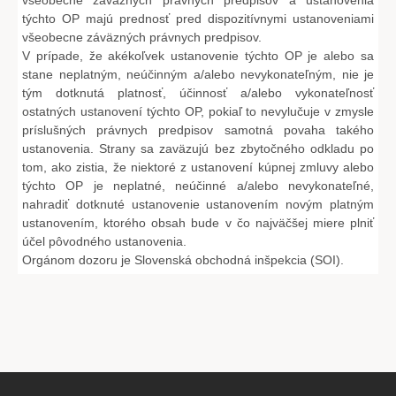
všeobecne záväzných právnych predpisov a ustanovenia
týchto OP majú prednosť pred dispozitívnymi ustanoveniami
všeobecne záväzných právnych predpisov.
V prípade, že akékoľvek ustanovenie týchto OP je alebo sa
stane neplatným, neúčinným a/alebo nevykonateľným, nie je
tým dotknutá platnosť, účinnosť a/alebo vykonateľnosť
ostatných ustanovení týchto OP, pokiaľ to nevylučuje v zmysle
príslušných právnych predpisov samotná povaha takého
ustanovenia. Strany sa zaväzujú bez zbytočného odkladu po
tom, ako zistia, že niektoré z ustanovení kúpnej zmluvy alebo
týchto OP je neplatné, neúčinné a/alebo nevykonateľné,
nahradiť dotknuté ustanovenie ustanovením novým platným
ustanovením, ktorého obsah bude v čo najväčšej miere plniť
účel pôvodného ustanovenia.
Orgánom dozoru je Slovenská obchodná inšpekcia (SOI).
Z