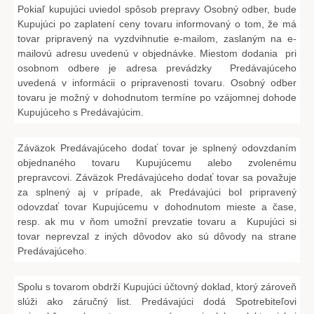
Pokiaľ kupujúci uviedol spôsob prepravy Osobný odber, bude
Kupujúci po zaplatení ceny tovaru informovaný o tom, že má
tovar pripravený na vyzdvihnutie e-mailom, zaslaným na e-
mailovú adresu uvedenú v objednávke. Miestom dodania pri
osobnom odbere je adresa prevádzky Predávajúceho
uvedená v informácii o pripravenosti tovaru. Osobný odber
tovaru je možný v dohodnutom termíne po vzájomnej dohode
Kupujúceho s Predávajúcim.
Záväzok Predávajúceho dodať tovar je splnený odovzdaním
objednaného tovaru Kupujúcemu alebo zvolenému
prepravcovi. Záväzok Predávajúceho dodať tovar sa považuje
za splnený aj v prípade, ak Predávajúci bol pripravený
odovzdať tovar Kupujúcemu v dohodnutom mieste a čase,
resp. ak mu v ňom umožní prevzatie tovaru a Kupujúci si
tovar neprevzal z iných dôvodov ako sú dôvody na strane
Predávajúceho.
Spolu s tovarom obdrží Kupujúci účtovný doklad, ktorý zároveň
slúži ako záručný list. Predávajúci dodá Spotrebiteľovi