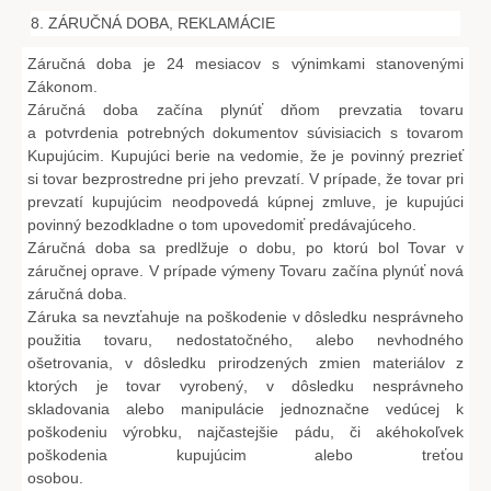
8. ZÁRUČNÁ DOBA, REKLAMÁCIE
Záručná doba je 24 mesiacov s výnimkami stanovenými
Zákonom.
Záručná doba začína plynúť dňom prevzatia tovaru
a potvrdenia potrebných dokumentov súvisiacich s tovarom
Kupujúcim. Kupujúci berie na vedomie, že je povinný prezrieť
si tovar bezprostredne pri jeho prevzatí. V prípade, že tovar pri
prevzatí kupujúcim neodpovedá kúpnej zmluve, je kupujúci
povinný bezodkladne o tom upovedomiť predávajúceho.
Záručná doba sa predlžuje o dobu, po ktorú bol Tovar v
záručnej oprave. V prípade výmeny Tovaru začína plynúť nová
záručná doba.
Záruka sa nevzťahuje na poškodenie v dôsledku nesprávneho
použitia tovaru, nedostatočného, alebo nevhodného
ošetrovania, v dôsledku prirodzených zmien materiálov z
ktorých je tovar vyrobený, v dôsledku nesprávneho
skladovania alebo manipulácie jednoznačne vedúcej k
poškodeniu výrobku, najčastejšie pádu, či akéhokoľvek
poškodenia kupujúcim alebo treťou
osobou.