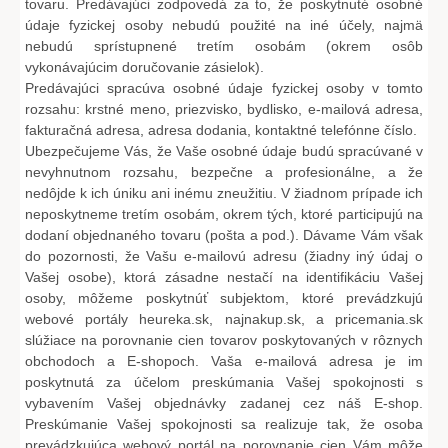
tovaru. Predávajúci zodpovedá za to, že poskytnuté osobné
údaje fyzickej osoby nebudú použité na iné účely, najmä
nebudú sprístupnené tretím osobám (okrem osôb
vykonávajúcim doručovanie zásielok).
Predávajúci spracúva osobné údaje fyzickej osoby v tomto
rozsahu: krstné meno, priezvisko, bydlisko, e-mailová adresa,
fakturačná adresa, adresa dodania, kontaktné telefónne číslo.
Ubezpečujeme Vás, že Vaše osobné údaje budú spracúvané v
nevyhnutnom rozsahu, bezpečne a profesionálne, a že
nedôjde k ich úniku ani inému zneužitiu. V žiadnom prípade ich
neposkytneme tretím osobám, okrem tých, ktoré participujú na
dodaní objednaného tovaru (pošta a pod.). Dávame Vám však
do pozornosti, že Vašu e-mailovú adresu (žiadny iný údaj o
Vašej osobe), ktorá zásadne nestačí na identifikáciu Vašej
osoby, môžeme poskytnúť subjektom, ktoré prevádzkujú
webové portály heureka.sk, najnakup.sk, a pricemania.sk
slúžiace na porovnanie cien tovarov poskytovaných v rôznych
obchodoch a E-shopoch. Vaša e-mailová adresa je im
poskytnutá za účelom preskúmania Vašej spokojnosti s
vybavením Vašej objednávky zadanej cez náš E-shop.
Preskúmanie Vašej spokojnosti sa realizuje tak, že osoba
prevádzkujúca webový portál na porovnanie cien Vám môže