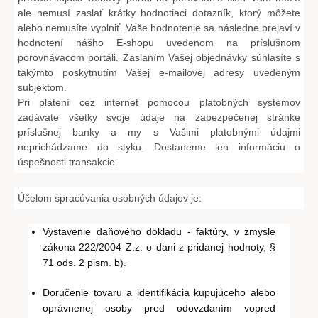
ale nemusí zaslať krátky hodnotiaci dotazník, ktorý môžete
alebo nemusíte vyplniť. Vaše hodnotenie sa následne prejaví v
hodnotení nášho E-shopu uvedenom na príslušnom
porovnávacom portáli. Zaslaním Vašej objednávky súhlasíte s
takýmto poskytnutím Vašej e-mailovej adresy uvedeným
subjektom.
Pri platení cez internet pomocou platobných systémov
zadávate všetky svoje údaje na zabezpečenej stránke
príslušnej banky a my s Vašimi platobnými údajmi
neprichádzame do styku. Dostaneme len informáciu o
úspešnosti transakcie.
Účelom spracúvania osobných údajov je:
Vystavenie daňového dokladu - faktúry, v zmysle
zákona 222/2004 Z.z. o dani z pridanej hodnoty, §
71 ods. 2 pism. b).
Doručenie tovaru a identifikácia kupujúceho alebo
oprávnenej osoby pred odovzdaním vopred