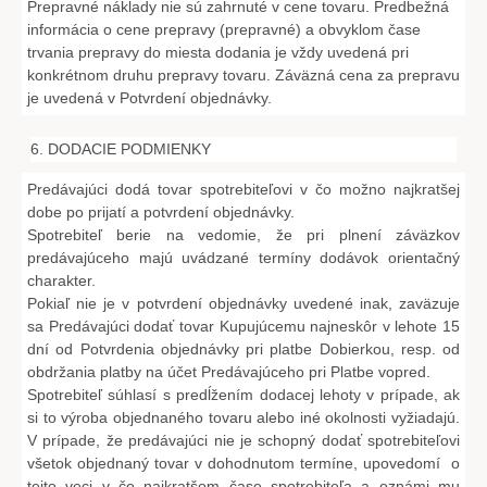
Prepravné náklady nie sú zahrnuté v cene tovaru. Predbežná
informácia o cene prepravy (prepravné) a obvyklom čase
trvania prepravy do miesta dodania je vždy uvedená pri
konkrétnom druhu prepravy tovaru. Záväzná cena za prepravu
je uvedená v Potvrdení objednávky.
6. DODACIE PODMIENKY
Predávajúci dodá tovar spotrebiteľovi v čo možno najkratšej
dobe po prijatí a potvrdení objednávky.
Spotrebiteľ berie na vedomie, že pri plnení záväzkov
predávajúceho majú uvádzané termíny dodávok orientačný
charakter.
Pokiaľ nie je v potvrdení objednávky uvedené inak, zaväzuje
sa Predávajúci dodať tovar Kupujúcemu najneskôr v lehote 15
dní od Potvrdenia objednávky pri platbe Dobierkou, resp. od
obdržania platby na účet Predávajúceho pri Platbe vopred.
Spotrebiteľ súhlasí s predĺžením dodacej lehoty v prípade, ak
si to výroba objednaného tovaru alebo iné okolnosti vyžiadajú.
V prípade, že predávajúci nie je schopný dodať spotrebiteľovi
všetok objednaný tovar v dohodnutom termíne, upovedomí o
tejto veci v čo najkratšom čase spotrebiteľa a oznámi mu