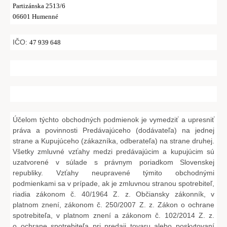
Partizánska 2513/6
06601 Humenné
IČO:
47 939 648
Účelom týchto obchodných podmienok je vymedziť a upresniť
práva a povinnosti Predávajúceho (dodávateľa) na jednej
strane a Kupujúceho (zákazníka, odberateľa) na strane druhej.
Všetky zmluvné vzťahy medzi predávajúcim a kupujúcim sú
uzatvorené v súlade s právnym poriadkom Slovenskej
republiky. Vzťahy neupravené týmito obchodnými
podmienkami sa v prípade, ak je zmluvnou stranou spotrebiteľ,
riadia zákonom č. 40/1964 Z. z. Občiansky zákonník, v
platnom znení, zákonom č. 250/2007 Z. z. Zákon o ochrane
spotrebiteľa, v platnom znení a zákonom č. 102/2014 Z. z.
o ochrane spotrebiteľa pri predaji tovaru alebo poskytovaní