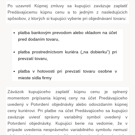
Po uzavretí Kúpnej zmluvy sa kupujúci zaväzuje zaplatiť
Predávajúcemu kúpnu cenu a to jedným z nasledujúcich
spôsobov, z ktorých si kupujúci vyberie pri objednávaní tovaru:
platba bankovým prevodom alebo vkladom na účet
pred dodaním tovaru,
platba prostredníctvom kuriéra („na dobierku“) pri
prevzatí tovaru,
platba v hotovosti pri prevzatí tovaru osobne v
mieste sídla firmy
Záväzok kupujúceho zaplatiť kúpnu cenu je splnený
momentom pripísania kúpnej ceny na účet Predávajúceho
uvedený v Potvrdení objednávky alebo odovzdaním kúpnej
ceny kuriérovi. Pri platbe na účet Predávajúceho sa kupujúci
zaväzuje uviesť správny variabilný symbol uvedený v
Potvrdení objednávky. Kupujúci berie na vedomie, že v
prípade uvedenia nesprávneho variabilného symbolu nemusí