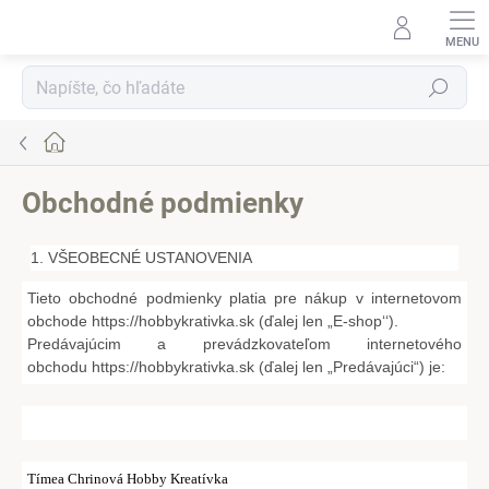
Prejsť
na
obsah
Hľadať
Domov
Obchodné podmienky
1. VŠEOBECNÉ USTANOVENIA
Tieto obchodné podmienky platia pre nákup v internetovom
obchode
https://hobbykrativka.sk
(ďalej len „E-shop‘‘).
Predávajúcim a prevádzkovateľom internetového
obchodu
https://hobbykrativka.sk
(ďalej len „Predávajúci“) je:
Tímea Chrinová Hobby Kreatívka