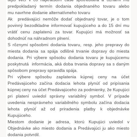
predpokladaný termín dodania objednaného tovaru alebo
mu navrhne dodanie alternatívneho tovaru
Ak predávajúci nemôže dodať objednaný tovar, je o tom
povinný bezodkladne informovať kupujúceho a do 15 dní mu
vrátiť cenu zaplatenú za tovar. Kupujúci má možnosť sa
dohodnúť na náhradnom plnení.
S rôznymi spôsobmi dodania tovaru, resp. jeho prepravy do
miesta dodania sa spája odlišné trvanie dopravy do miesta
dodania. Pri výbere spôsobu dodania tovaru je kupujúcemu
poskytnutá informácia, aká doba trvania dopravy sa s daným
spôsobom prepravy spravidla spája.
Pri výbere spôsobu zaplatenia kúpnej ceny na účet
Predávajúceho začína dodacia lehota plynúť od pripísania
kúpnej ceny na účet Predávajúceho za podmienky, že Kupujúci
pri platení uviedol správny variabilný symbol. V prípade
uvedenia nesprávneho variabilného symbolu začína dodacia
lehota plynúť až od priradenia platby k objednávke
Kupujúceho.
Miestom dodanie je adresa, ktorú Kupujúci uviedol v
Objednávke ako miesto dodania a Predávajúci ju ako miesto
dodania potvrdil.