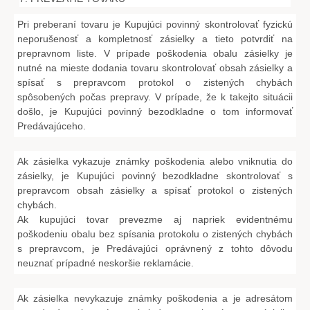
Pri preberaní tovaru je Kupujúci povinný skontrolovať fyzickú
neporušenosť a kompletnosť zásielky a tieto potvrdiť na
prepravnom liste. V prípade poškodenia obalu zásielky je
nutné na mieste dodania tovaru skontrolovať obsah zásielky a
spísať s prepravcom protokol o zistených chybách
spôsobených počas prepravy. V prípade, že k takejto situácii
došlo, je Kupujúci povinný bezodkladne o tom informovať
Predávajúceho.
Ak zásielka vykazuje známky poškodenia alebo vniknutia do
zásielky, je Kupujúci povinný bezodkladne skontrolovať s
prepravcom obsah zásielky a spísať protokol o zistených
chybách.
Ak kupujúci tovar prevezme aj napriek evidentnému
poškodeniu obalu bez spísania protokolu o zistených chybách
s prepravcom, je Predávajúci oprávnený z tohto dôvodu
neuznať prípadné neskoršie reklamácie.
Ak zásielka nevykazuje známky poškodenia a je adresátom