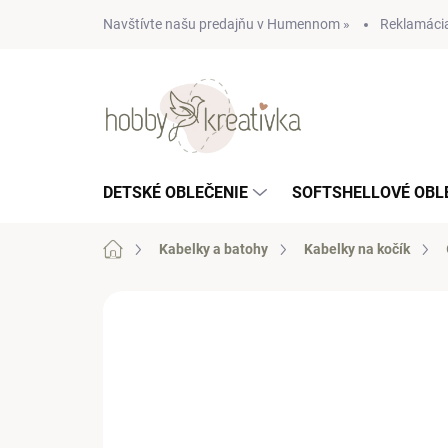
Prejsť
Navštívte našu predajňu v Humennom »
Reklamácia
na
obsah
DETSKÉ OBLEČENIE
SOFTSHELLOVÉ OBL
Domov
Kabelky a batohy
Kabelky na kočík
Neohodnotené
Podrobnosti hodn