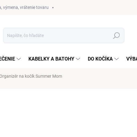
, výmena, vrátenie tovaru
Hľadať
EČENIE
KABELKY A BATOHY
DO KOČÍKA
VÝB
Organizér na kočík Summer Mom
otenia
26 €
20 €
Jednotková
SKLADOM
(1 KS)
cena: