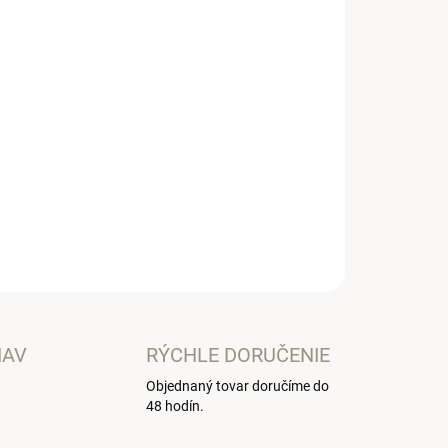
Pridať do košíka
očík, kde si môžete uchovať všetko potrebné na
OPÝTAŤ SA
IAV
RÝCHLE DORUČENIE
Objednaný tovar doručíme do
48 hodín.