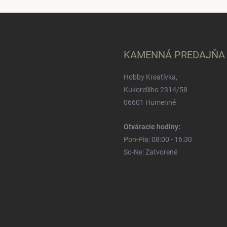
KAMENNÁ PREDAJŇA
Hobby Kreatívka,
Kukorelliho 2314/58
06601 Humenné
Otváracie hodiny:
Pon-Pia: 08:00 - 16:30
So-Ne: Zatvorené