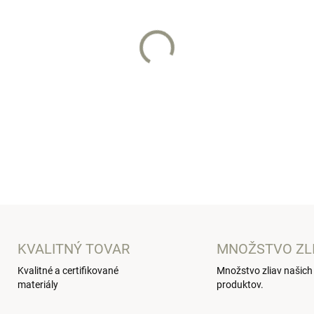
−
+
Praktická menšia taška na k
prebaľovanie dieťatka.
DETAILNÉ INFORMÁCIE
KVALITNÝ TOVAR
MNOŽSTVO ZL
Kvalitné a certifikované
Množstvo zliav našich
materiály
produktov.