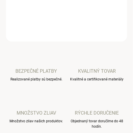
Tento set čiapky s nákrčníkom je ideálnym doplnkom na jarné
či jesenné prechádzky.
DETAILNÉ INFORMÁCIE
OPÝTAŤ SA
BEZPEČNÉ PLATBY
KVALITNÝ TOVAR
Realizované platby sú bezpečné.
Kvalitné a certifikované materiály
MNOŽSTVO ZLIAV
RÝCHLE DORUČENIE
Množstvo zliav našich produktov.
Objednaný tovar doručíme do 48
hodín.