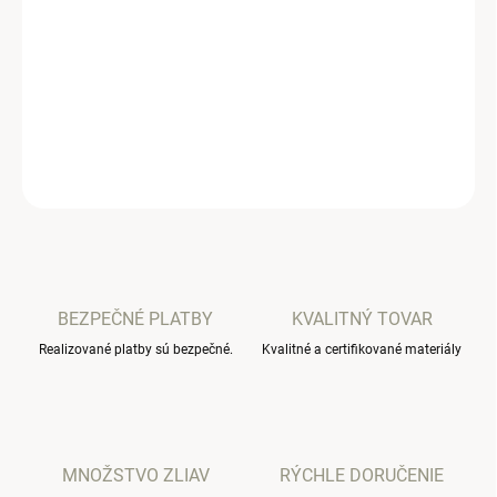
−
+
Pridať do košíka
Detská prechodná dizajnová čiapka s nákrčnikom.
DETAILNÉ INFORMÁCIE
OPÝTAŤ SA
BEZPEČNÉ PLATBY
KVALITNÝ TOVAR
Realizované platby sú bezpečné.
Kvalitné a certifikované materiály
MNOŽSTVO ZLIAV
RÝCHLE DORUČENIE