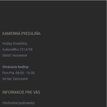
Z
á
p
ä
t
i
e
KAMENNÁ PREDAJŇA
Hobby Kreatívka,
Kukorelliho 2314/58
06601 Humenné
Otváracie hodiny:
Pon-Pia: 08:00 - 16:30
So-Ne: Zatvorené
INFORMÁCIE PRE VÁS
Obchodné podmienky