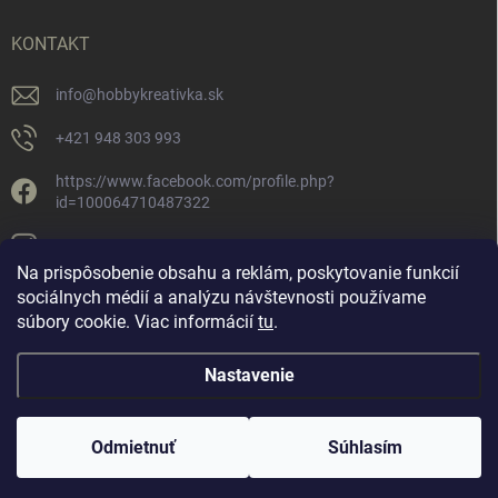
KONTAKT
info
@
hobbykreativka.sk
+421 948 303 993
https://www.facebook.com/profile.php?
id=100064710487322
hobbykreativka/
Na prispôsobenie obsahu a reklám, poskytovanie funkcií
sociálnych médií a analýzu návštevnosti používame
súbory cookie. Viac informácií
tu
.
Nastavenie
Copyright 2026
Hobby Kreatívka
. Všetky práva vyhradené.
Upraviť
nastavenie cookies
Nastavenie | Úprava | Custom =
Netmedia s.r.o.
Odmietnuť
Súhlasím
Vytvoril Shoptet