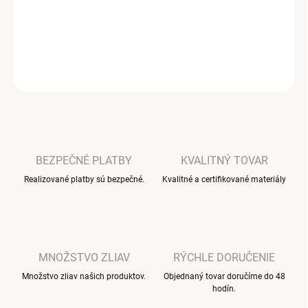
Detské rebrované legíny na traky.
DETAILNÉ INFORMÁCIE
OPÝTAŤ SA
BEZPEČNÉ PLATBY
KVALITNÝ TOVAR
Realizované platby sú bezpečné.
Kvalitné a certifikované materiály
MNOŽSTVO ZLIAV
RÝCHLE DORUČENIE
Množstvo zliav našich produktov.
Objednaný tovar doručíme do 48
hodín.