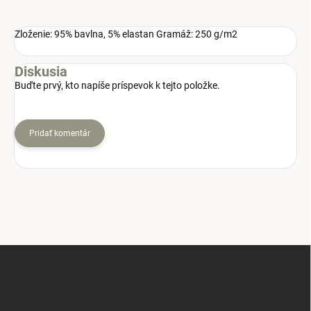
Zloženie: 95% bavlna, 5% elastan Gramáž: 250 g/m2
Diskusia
Buďte prvý, kto napíše príspevok k tejto položke.
Pridať komentár
Z
á
p
ä