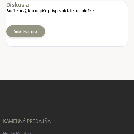
Diskusia
Buďte prvý, kto napíše príspevok k tejto položke.
Pridať komentár
Z
á
p
ä
t
i
e
KAMENNÁ PREDAJŇA
Hobby Kreatívka,