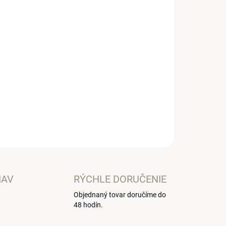
Pridať do košíka
vý overal
OPÝTAŤ SA
IAV
RÝCHLE DORUČENIE
Objednaný tovar doručíme do
48 hodín.