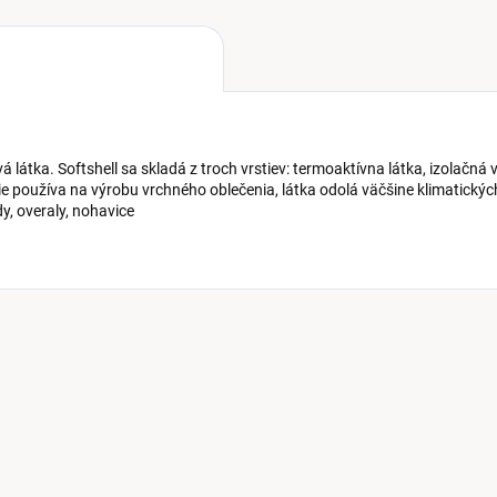
á látka. Softshell sa skladá z troch vrstiev: termoaktívna látka, izolačn
e používa na výrobu vrchného oblečenia, látka odolá väčšine klimatických
y, overaly, nohavice