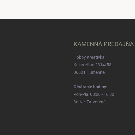
KAMENNÁ PREDAJŇA
Hobby Kreatívka,
Kukorelliho 2314/58
06601 Humenné
Otváracie hodiny:
Pon-Pia: 08:00 - 16:30
So-Ne: Zatvorené