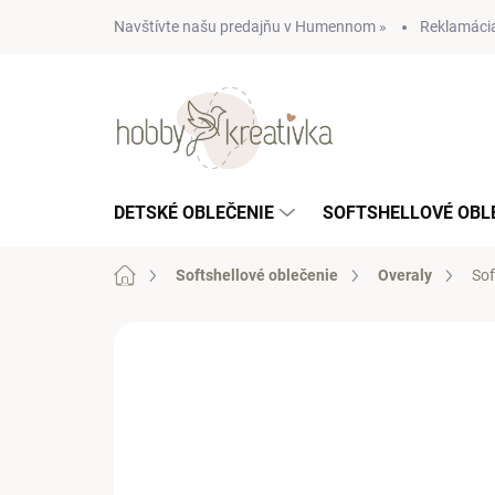
Prejsť
Navštívte našu predajňu v Humennom »
Reklamácia
na
obsah
DETSKÉ OBLEČENIE
SOFTSHELLOVÉ OBL
Domov
Softshellové oblečenie
Overaly
Sof
Neohodnotené
Podrobnosti hodn