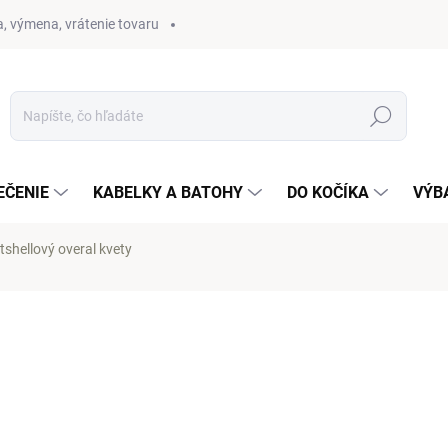
, výmena, vrátenie tovaru
Hľadať
EČENIE
KABELKY A BATOHY
DO KOČÍKA
VÝB
tshellový overal kvety
otenia
od
39 €
Jednotková
ZVOĽTE VARIANT
cena: