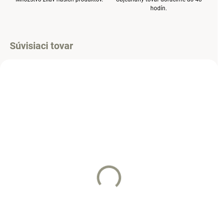
hodín.
Súvisiaci tovar
SKLADOM
SKLADOM
(2 KS)
(1 KS)
Tepláková súprava
Mikinošaty s leginami
Sovičky
28 €
28 €
Detail
Detail
Pohodlná predlžena mikina s