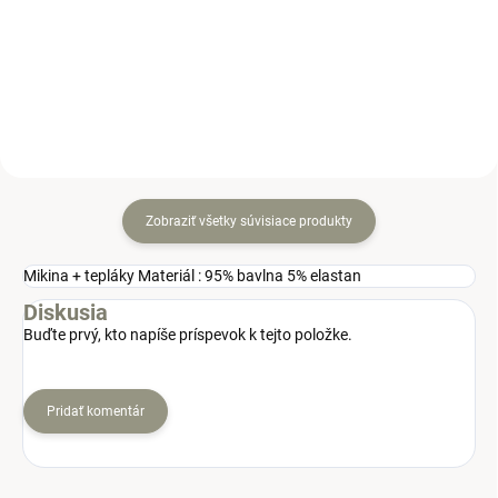
leginami.
Štýlová detská tepláková
súpravička.
Zobraziť všetky súvisiace produkty
Mikina + tepláky Materiál : 95% bavlna 5% elastan
Diskusia
Buďte prvý, kto napíše príspevok k tejto položke.
Pridať komentár