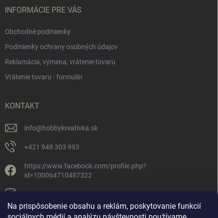
INFORMÁCIE PRE VÁS
Obchodné podmienky
Podmienky ochrany osobných údajov
Reklamácia, výmena, vrátenie tovaru
Vrátenie tovaru - formulár
KONTAKT
info
@
hobbykreativka.sk
+421 948 303 993
https://www.facebook.com/profile.php?
id=100064710487322
hobbykreativka/
Na prispôsobenie obsahu a reklám, poskytovanie funkcií
sociálnych médií a analýzu návštevnosti používame