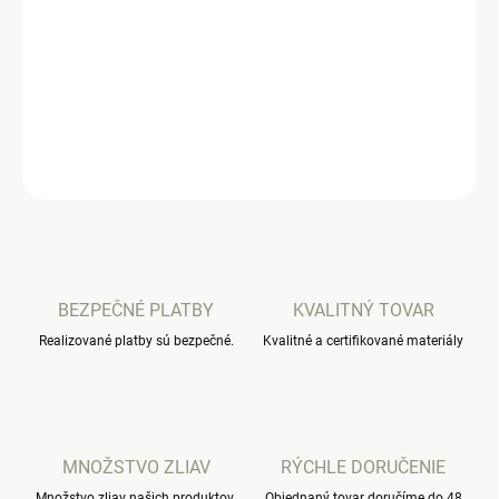
−
+
Pridať do košíka
Štýlová detská tepláková súpravička.
DETAILNÉ INFORMÁCIE
OPÝTAŤ SA
BEZPEČNÉ PLATBY
KVALITNÝ TOVAR
Realizované platby sú bezpečné.
Kvalitné a certifikované materiály
MNOŽSTVO ZLIAV
RÝCHLE DORUČENIE
Množstvo zliav našich produktov.
Objednaný tovar doručíme do 48