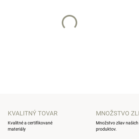
VARIANT
ŽELÁTE SI AJ ČELENKU?
−
+
Štýlová detská tepláková sú
DETAILNÉ INFORMÁCIE
KVALITNÝ TOVAR
MNOŽSTVO ZL
Kvalitné a certifikované
Množstvo zliav našich
materiály
produktov.