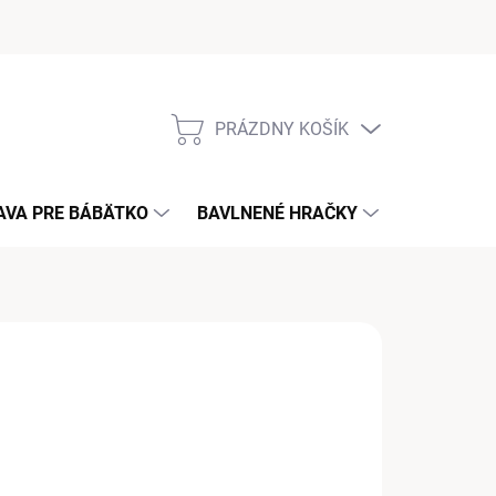
PRÁZDNY KOŠÍK
NÁKUPNÝ
KOŠÍK
AVA PRE BÁBÄTKO
BAVLNENÉ HRAČKY
KONTAKT
€