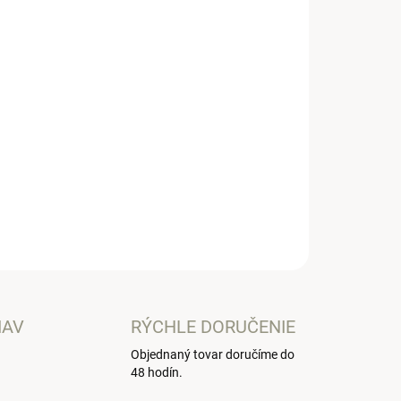
Pridať do košíka
pravička.
OPÝTAŤ SA
IAV
RÝCHLE DORUČENIE
Objednaný tovar doručíme do
48 hodín.