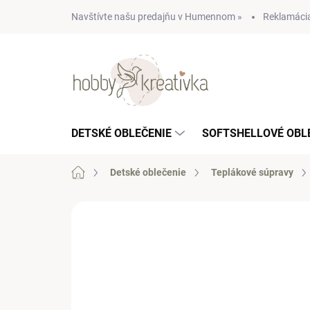
Prejsť
Navštívte našu predajňu v Humennom »
Reklamácia
na
obsah
DETSKÉ OBLEČENIE
SOFTSHELLOVÉ OBL
Domov
Detské oblečenie
Teplákové súpravy
Neohodnotené
Podrobnosti hodn