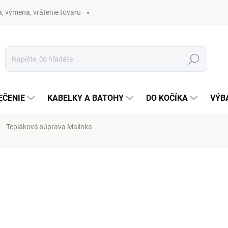
, výmena, vrátenie tovaru
Hľadať
EČENIE
KABELKY A BATOHY
DO KOČÍKA
VÝB
Tepláková súprava Malinka
otenia
od 41,50 €
41 
Jednotková
ZVOĽTE VARIANT
cena: