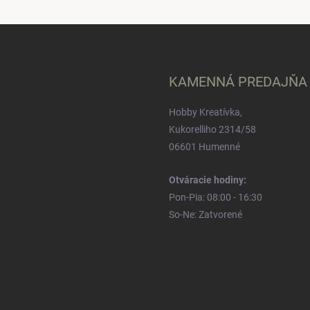
KAMENNÁ PREDAJŇA
Hobby Kreatívka,
Kukorelliho 2314/58
06601 Humenné
Otváracie hodiny:
Pon-Pia: 08:00 - 16:30
So-Ne: Zatvorené