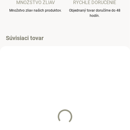
MNOŽSTVO ZLIAV
RÝCHLE DORUČENIE
Množstvo zliav našich produktov.
Objednaný tovar doručíme do 48
hodín.
Súvisiaci tovar
NOVINKA
SKLADOM
SKLADOM
(2 KS)
(1 KS)
Tepláková súprava
Tepláková súprava
Medvede
Canada
38 €
38 €
od