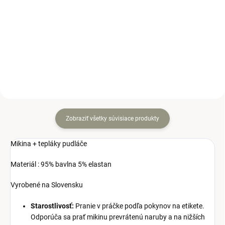
Detail
Detail
Tepláková súprava s digitálnou
Štýlová detská tepláková
potlačou medveďov.
súpravička.
Zobraziť všetky súvisiace produkty
Mikina + tepláky pudláče
Materiál : 95% bavlna 5% elastan
Vyrobené na Slovensku
Starostlivosť:
Pranie v práčke podľa pokynov na etikete.
Odporúča sa prať mikinu prevrátenú naruby a na nižších