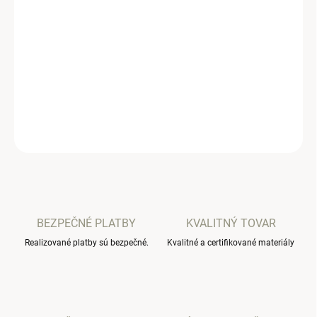
−
+
Pridať do košíka
Štýlová detská tepláková súpravička. S nápisom tatiková láska
DETAILNÉ INFORMÁCIE
OPÝTAŤ SA
BEZPEČNÉ PLATBY
KVALITNÝ TOVAR
Realizované platby sú bezpečné.
Kvalitné a certifikované materiály