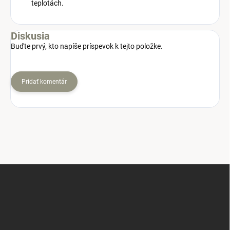
teplotách.
Diskusia
Buďte prvý, kto napíše príspevok k tejto položke.
Pridať komentár
Z
á
p
ä
t
i