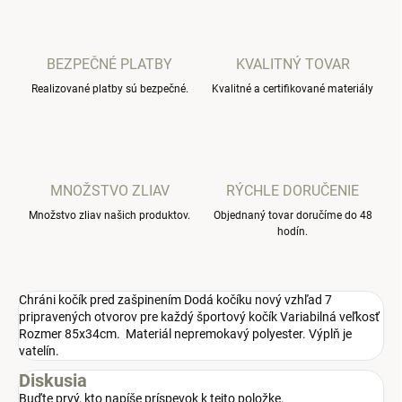
BEZPEČNÉ PLATBY
KVALITNÝ TOVAR
Realizované platby sú bezpečné.
Kvalitné a certifikované materiály
MNOŽSTVO ZLIAV
RÝCHLE DORUČENIE
Množstvo zliav našich produktov.
Objednaný tovar doručíme do 48
hodín.
Chráni kočík pred zašpinením Dodá kočíku nový vzhľad 7
pripravených otvorov pre každý športový kočík Variabilná veľkosť
Rozmer 85x34cm. Materiál nepremokavý polyester. Výplň je
vatelín.
Diskusia
Buďte prvý, kto napíše príspevok k tejto položke.