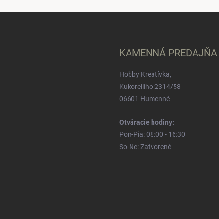
KAMENNÁ PREDAJŇA
Hobby Kreatívka,
Kukorelliho 2314/58
06601 Humenné
Otváracie hodiny:
Pon-Pia: 08:00 - 16:30
So-Ne: Zatvorené