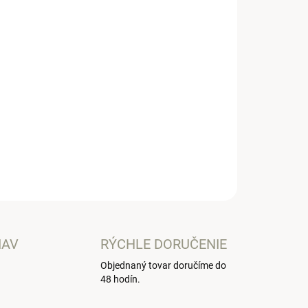
Pridať do košíka
ušitá z kvalitných amerických bavĺn.
OPÝTAŤ SA
IAV
RÝCHLE DORUČENIE
Objednaný tovar doručíme do
48 hodín.