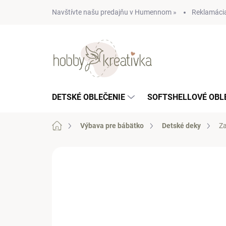
Prejsť
Navštívte našu predajňu v Humennom »
Reklamácia
na
obsah
DETSKÉ OBLEČENIE
SOFTSHELLOVÉ OBL
Domov
Výbava pre bábätko
Detské deky
Za
Neohodnotené
Podrobnosti hodn