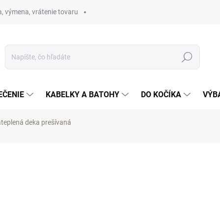
, výmena, vrátenie tovaru
Hľadať
EČENIE
KABELKY A BATOHY
DO KOČÍKA
VÝB
teplená deka prešívaná
otenia
25 €
Jednotková
SKLADOM
(1 KS)
cena: