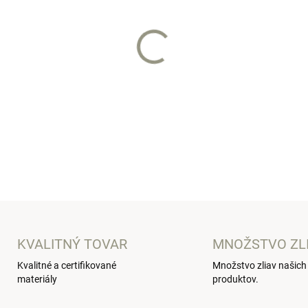
−
+
Štýlova deka pre bábätko je 
DETAILNÉ INFORMÁCIE
KVALITNÝ TOVAR
MNOŽSTVO ZL
Kvalitné a certifikované
Množstvo zliav našich
materiály
produktov.