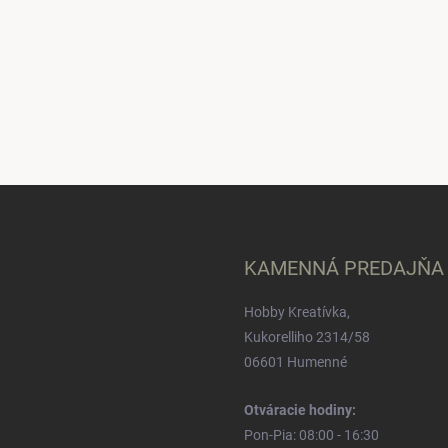
KAMENNÁ PREDAJŇA
Hobby Kreatívka,
Kukorelliho 2314/58
06601 Humenné
Otváracie hodiny:
Pon-Pia: 08:00 - 16:30