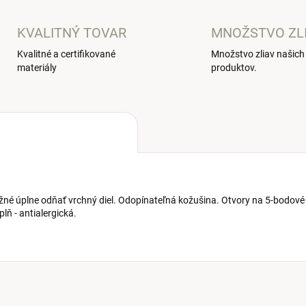
KVALITNÝ TOVAR
MNOŽSTVO ZL
Kvalitné a certifikované
Množstvo zliav našich
materiály
produktov.
né úplne odňať vrchný diel. Odopínateľná kožušina. Otvory na 5-bodové
lň - antialergická.