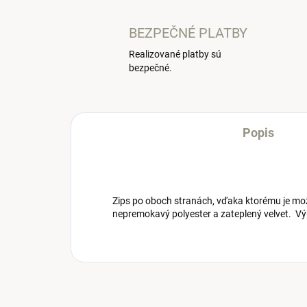
BEZPEČNÉ PLATBY
Realizované platby sú
bezpečné.
Popis
Zips po oboch stranách, vďaka ktorému je mož
nepremokavý polyester a zateplený velvet. Výp