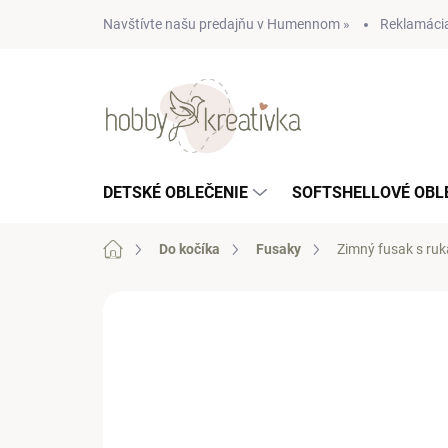
Prejsť
Navštívte našu predajňu v Humennom »
Reklamácia
na
obsah
DETSKÉ OBLEČENIE
SOFTSHELLOVÉ OBL
Domov
Do kočíka
Fusaky
Zimný fusak s ru
Neohodnotené
Podrobnosti hodn
NOVINKA