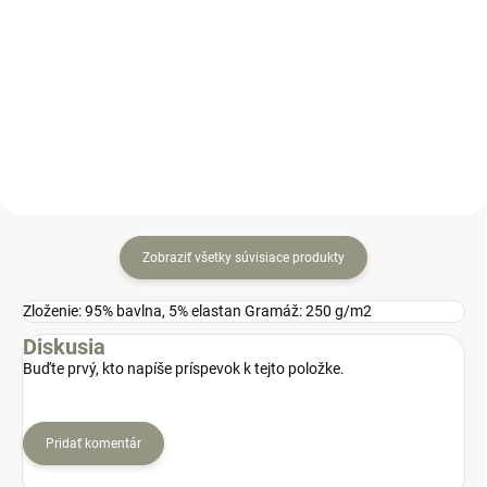
dobrodruha na výpravu k vode
potlačou očarí nielen deti, ale aj
alebo do školy v tejto štýlovej a
rodičov. Je vyrobená z mäkkého
pohodlnej mikine.
a príjemného materiálu, ktorý je
ideálny na celodenné nosenie, či
už do škôlky...
Zobraziť všetky súvisiace produkty
Zloženie: 95% bavlna, 5% elastan Gramáž: 250 g/m2
Diskusia
Buďte prvý, kto napíše príspevok k tejto položke.
Pridať komentár