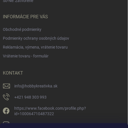
So-Ne: Zatvorené
INFORMÁCIE PRE VÁS
Obchodné podmienky
Podmienky ochrany osobných údajov
Reklamácia, výmena, vrátenie tovaru
Vrátenie tovaru - formulár
KONTAKT
info
@
hobbykreativka.sk
+421 948 303 993
https://www.facebook.com/profile.php?
id=100064710487322
hobbykreativka/