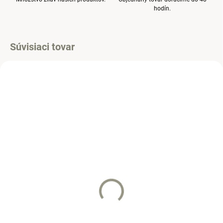
hodín.
Súvisiaci tovar
SKLADOM
SKLADOM
(1 KS)
(1 KS)
Mikina mladý rybár
Mikina malý jednorožec
22 €
18 €
Detail
Detail
Pripravte svojho malého
Táto ružová mikina s detailnou