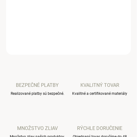
−
+
Pridať do košíka
Detské rebrované legíny na traky.
DETAILNÉ INFORMÁCIE
OPÝTAŤ SA
BEZPEČNÉ PLATBY
KVALITNÝ TOVAR
Realizované platby sú bezpečné.
Kvalitné a certifikované materiály
MNOŽSTVO ZLIAV
RÝCHLE DORUČENIE
Množstvo zliav našich produktov.
Objednaný tovar doručíme do 48